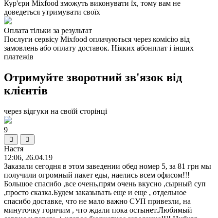
Кур'єри Mixfood зможуть виконувати їх, тому вам не
доведеться утримувати своїх
Оплата тільки за результат
Послуги сервісу Mixfood оплачуються через комісію від
замовлень або оплату доставок. Ніяких абонплат і інших
платежів
Отримуйте зворотний зв'язок від
клієнтів
через відгуки на своїй сторінці
9
Настя
12:06, 26.04.19
Заказали сегодня в этом заведении обед номер 5, за 81 грн мы
получили огромный пакет еды, наелись всем офисом!!!
Большое спасибо ,все очень,прям очень вкусно ,сырный суп
,просто сказка.Будем заказывать еще и еще , отдельное
спасибо доставке, что не мало важно СУП привезли, на
минуточку горячим , что ждали пока остынет.Любимый