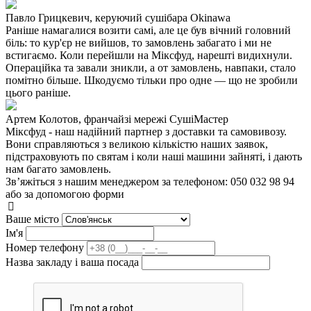
Павло Грицкевич, керуючий сушібара Okinawa
Раніше намагалися возити самі, але це був вічний головний
біль: то кур'єр не вийшов, то замовлень забагато і ми не
встигаємо. Коли перейшли на Міксфуд, нарешті видихнули.
Операційка та завали зникли, а от замовлень, навпаки, стало
помітно більше. Шкодуємо тільки про одне — що не зробили
цього раніше.
Артем Колотов, франчайзі мережі СушіМастер
Міксфуд - наш надійний партнер з доставки та самовивозу.
Вони справляються з великою кількістю наших заявок,
підстраховують по святам і коли наші машини зайняті, і дають
нам багато замовлень.
Зв’яжіться з нашим менеджером за телефоном: 050 032 98 94
або за допомогою форми
Ваше місто
Iм'я
Номер телефону
Назва закладу і ваша посада