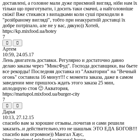
доставлені, а головне мали дуже приємний вигляд, ніби нам їх
тільки що приготувати, і досить таки смачні, а найголовніше
свіжі! Вже стикався з випадками коли суші приходили в
"розібраному вигляді", тобто при неакуратній доставці їх
добре потріпало, але не у вас, дякую)) Хотей,
https://kp.mixfood.ua/hotey
7
Артем
10:59, 24.05.17
Лень двигатель доставки. Регулярно и достаточно давно
делаю заказы через "МиксФуд". Господа доставщики, вы бьете
все рекорды! Последняя доставка из "Акватории" на "Вечный
огонь" составила 16 минут!!! с момента заказа, даже в самом
заведении мне пришлось ждать этого заказа 25 мин,
аплодирую стоя 🙂 Акватория,
https://mariupol.mixfood.ua/burger-city
7
Дарья
10:13, 27.12.15
спасибо вам за хорошие отзывы..почитав и сами решили
заказать..и действительно,это не шашлык ЭТО ЕДА БОГОВ!!!
спасибо вам огромное)) Мангал Хаус,
https://mariupol.mixfood.ua/mangal-house