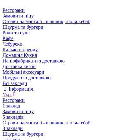
Ресторани
Замовити піцу
Страви на мангалі - шашлик, люля-кебаб
Шаурма та бургери
Роли та суші
Кафе
Чебуреки.
Кальян в оренду
Домашня Кухня
Напівфабрикати з доставкою
Доставка квітів
Мобільні аксесуари
Продукти з доставкою
Всі заклади
Інформація
Укр
Ресторани
1 заклад
Замовити піцу
5 закладів
Страви на мангалі - шашлик, люля-кебаб
3 заклади
Шаурма та бургери
закладів