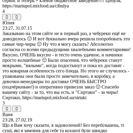
сервис и теперь + клевое бюджетное заведение!!!! Цибуля,
https://mariupol.mixfood.ua/cibulya
4
Юлия
23:27, 31.07.15
Заказываю на этом сайте не в первый раз, а чебуреки ещё не
доводилось 🙂 И вот буквально вчера решила попробовать эти
самые чир-чиры 🙂 Ну что я могу сказать? Абсолютно
согласна со всеми предыдущими хвалебными комментариями!
Вкусно, ОЧЕНЬ вкусно - и тесто очень удачное, и начинки
просто волшебные 🙂 Были опасения, что чебуреки станут
мокрыми, "вялыми", когда подостынут и пока их доставят -
это коварная особенность сего блюда. Но этого не случилось -
упакованы они были просто замечательно, в коробку, а
девочки-менеджеры по доставке ОЧЕНЬ БЫСТРО
(подчёркиваю!) и оперативно привезли заказ 🙂 Спасибо
вашему сайту - за то, что вы есть, и "Сиртаки" - за чиры!
Сиртаки, https://mariupol.mixfood.ua/sirtaki
3
Ваня
23:28, 27.02.19
Що я Вам хочу сказати, я задоволений! Без перебільшень, ті
суші, які я замовив для себе та коханої були швидко