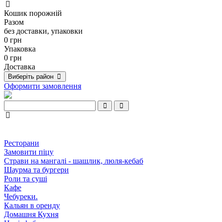
Кошик порожній
Разом
без доставки, упаковки
0 грн
Упаковка
0 грн
Доставка
Виберіть район
Оформити замовлення
Ресторани
Замовити піцу
Страви на мангалі - шашлик, люля-кебаб
Шаурма та бургери
Роли та суші
Кафе
Чебуреки.
Кальян в оренду
Домашня Кухня