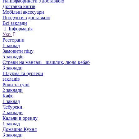
Напівфабрикати з доставкою
Доставка квітів
Мобільні аксесуари
Продукти з доставкою
Всі заклади
Інформація
Укр
Ресторани
1 заклад
Замовити піцу
5 закладів
Страви на мангалі - шашлик, люля-кебаб
3 заклади
Шаурма та бургери
закладів
Роли та суші
2 заклади
Кафе
1 заклад
Чебуреки.
2 заклади
Кальян в оренду
1 заклад
Домашня Кухня
3 заклади