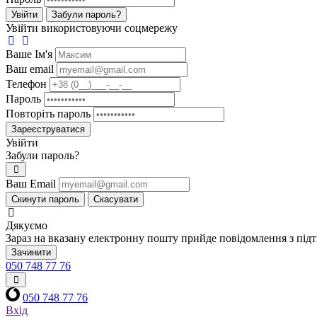
Увійти
Забули пароль?
Увійти використовуючи соцмережу
Ваше Iм'я
Ваш email
Телефон
Пароль
Повторіть пароль
Зареєструватися
Увійти
Забули пароль?
Ваш Email
Скинути пароль
Скасувати
Дякуємо
Зараз на вказану електронну пошту прийде повідомлення з під
Зачинити
050 748 77 76
050 748 77 76
Вхід