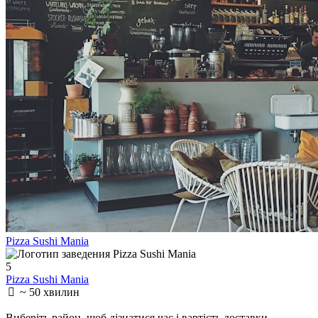
Pizza Sushi Mania
5
Pizza Sushi Mania
~ 50 хвилин
Виберіть район
, щоб дізнатися час і вартість доставки