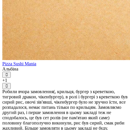
Pizza Sushi Mania
Альбіна
+1
Робили вчора замовлення(, крильця, бургер з креветкою,
тигровий дракон, чікенбургер), в ролі і бургері з креветкою був
сирий рис, овочі зів'явші, чікенбургер було не зручно їсти, все
розпадалося, немає питань тільки по крильцям. Замовляємо
другий раз, і перше замовлення в цьому закладі теж не
сподобалось, це був сет ролів (не пам'ятаю який саме)
половину благополучно викинули, рис був сирий, смак риби
жахливий. Більше замовляти в цьому закладі не буду.