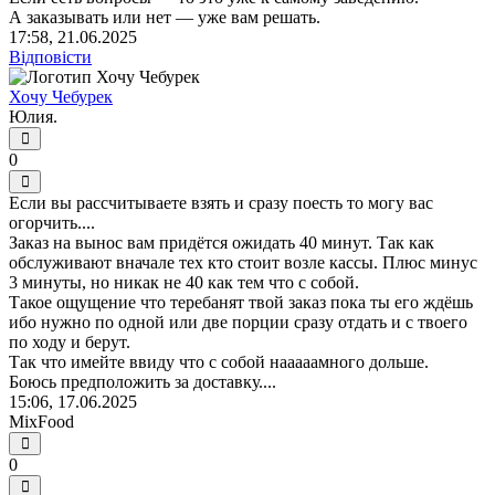
А заказывать или нет — уже вам решать.
17:58, 21.06.2025
Відповісти
Хочу Чебурек
Юлия.
0
Если вы рассчитываете взять и сразу поесть то могу вас
огорчить....
Заказ на вынос вам придётся ожидать 40 минут. Так как
обслуживают вначале тех кто стоит возле кассы. Плюс минус
3 минуты, но никак не 40 как тем что с собой.
Такое ощущение что теребанят твой заказ пока ты его ждёшь
ибо нужно по одной или две порции сразу отдать и с твоего
по ходу и берут.
Так что имейте ввиду что с собой нааааамного дольше.
Боюсь предположить за доставку....
15:06, 17.06.2025
MixFood
0