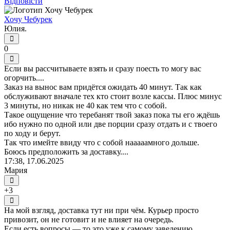
Відповісти
Хочу Чебурек
Юлия.
0
Если вы рассчитываете взять и сразу поесть то могу вас
огорчить....
Заказ на вынос вам придётся ожидать 40 минут. Так как
обслуживают вначале тех кто стоит возле кассы. Плюс минус
3 минуты, но никак не 40 как тем что с собой.
Такое ощущение что теребанят твой заказ пока ты его ждёшь
ибо нужно по одной или две порции сразу отдать и с твоего
по ходу и берут.
Так что имейте ввиду что с собой нааааамного дольше.
Боюсь предположить за доставку....
17:38, 17.06.2025
Мария
+3
На мой взгляд, доставка тут ни при чём. Курьер просто
привозит, он не готовит и не влияет на очередь.
Если есть вопросы — то это уже к самому заведению.