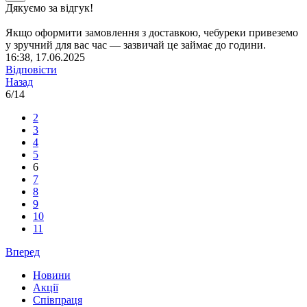
Дякуємо за відгук!
Якщо оформити замовлення з доставкою, чебуреки привеземо
у зручний для вас час — зазвичай це займає до години.
16:38, 17.06.2025
Відповісти
Назад
6/14
2
3
4
5
6
7
8
9
10
11
Вперед
Новини
Акції
Співпраця