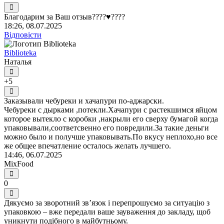
Благодарим за Ваш отзыв????♥️????
18:26, 08.07.2025
Відповісти
Biblioteka
Наталья
+5
Заказывали чебуреки и хачапури по-аджарски.
Чебуреки с дырками ,потекли.Хачапури с растекшимся яйцом
которое вытекло с коробки ,накрыли его сверху бумагой когда
упаковывали,соответсвенно его повредили.За такие деньги
можно было и получше упаковывать.По вкусу неплохо,но все
же общее впечатление осталось желать лучшего.
14:46, 06.07.2025
MixFood
0
Дякуємо за зворотний зв’язок і перепрошуємо за ситуацію з
упаковкою – вже передали ваше зауваження до закладу, щоб
уникнути подібного в майбутньому.