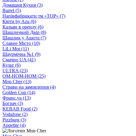
Домашня Кухня (3)
Barrel (5)
Напівфабрикати тм «ТОР» (7)
Квіти by Azu (6)
Кальян в оренду (6)
Шашличний Двір (8)
Шашлик у Ашота (7)
Славне Місто (10)
LiLi Mot (11)
Шаурмічна №1 (9)
Смачно UA (41)
Культ (6)
ULTRA (23)
ОМ-НОМ-НОМ (25)
Mon Cher (13)
Страви на замовлення (4)
Golden Cup (14)
Франс.уа (13)
Бограч (3)
KEBAB Food (2)
Vodafone (2)
Pizzburg (3)
Appetite (4)