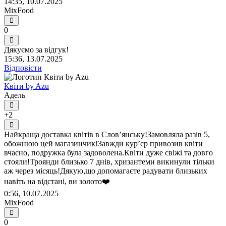
14:35, 10.07.2025
MixFood
0
Дякуємо за відгук!
15:36, 13.07.2025
Відповісти
Квіти by Azu
Адель
+2
Найкраща доставка квітів в Словʼянську!Замовляла разів 5,
обожнюю цей магазинчик!Завжди курʼєр привозив квіти
вчасно, подружка була задоволена.Квіти дуже свіжі та довго
стояли!Троянди близько 7 днів, хризантеми викинули тільки
аж через місяць!Дякую,що допомагаєте радувати близьких
навіть на відстані, ви золото❤️
0:56, 10.07.2025
MixFood
0