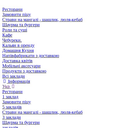
Ресторани
Замовити піцу
Страви на мангалі - шашлик, люля-кебаб
Шаурма та бургери
Роли та суші
Кафе
Чебуреки.
Кальян в оренду
Домашня Кухня
Напівфабрикати з доставкою
Доставка квітів
Мобільні аксесуари
Продукти з доставкою
Всі заклади
Інформація
Укр
Ресторани
1 заклад
Замовити піцу
5 закладів
Страви на мангалі - шашлик, люля-кебаб
3 заклади
Шаурма та бургери
закладів