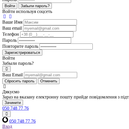
Войти
Забыли пароль?
Войти используя соцсеть
Ваше Имя
Ваш email
Телефон
Пароль
Повторите пароль
Зарегистрироваться
Войти
Забыли пароль?
Ваш Email
Сбросить пароль
Отменить
Дякуємо
Зараз на вказану електронну пошту прийде повідомлення з під
Зачинити
050 748 77 76
050 748 77 76
Вход