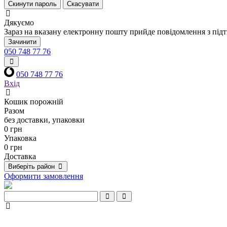
Скинути пароль
Скасувати
Дякуємо
Зараз на вказану електронну пошту прийде повідомлення з під
Зачинити
050 748 77 76
050 748 77 76
Вхід
Кошик порожній
Разом
без доставки, упаковки
0 грн
Упаковка
0 грн
Доставка
Виберіть район
Оформити замовлення