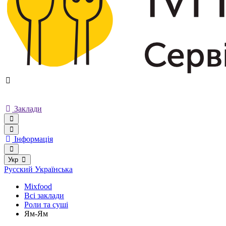
Заклади
Інформація
Укр
Русский
Українська
Mixfood
Всі заклади
Роли та суші
Ям-Ям