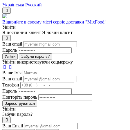
Українська
Русский
Відкрийте в своєму місті сервіс доставки "MixFood"
Увійти
Я постійний клієнт
Я новий клієнт
Ваш email
Пароль
Увійти
Забули пароль?
Увійти використовуючи соцмережу
Ваше Iм'я
Ваш email
Телефон
Пароль
Повторіть пароль
Зареєструватися
Увійти
Забули пароль?
Ваш Email