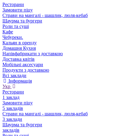
Ресторани
Замовити піцу
Страви на мангалі - шашлик, люля-кебаб
Шаурма та бургери
Роли та суші
Кафе
Чебуреки.
Кальян в оренду
Домашня Кухня
Напівфабрикати з доставкою
Доставка квітів
Мобільні аксесуари
Продукти з доставкою
Всі заклади
Інформація
Укр
Ресторани
1 заклад
Замовити піцу
5 закладів
Страви на мангалі - шашлик, люля-кебаб
3 заклади
Шаурма та бургери
закладів
Роли та суші